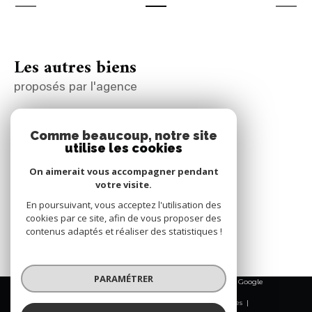
Les autres biens
proposés par l'agence
Maison à vendre à Saint-Saturnin-lès-Apt
Comme beaucoup, notre site
utilise les cookies
Maison à vendre à Apt
Maison à vendre à Saignon
On aimerait vous accompagner pendant
votre visite.
Maison à vendre à Roussillon
En poursuivant, vous acceptez l'utilisation des
Maison à vendre à Villars
cookies par ce site, afin de vous proposer des
contenus adaptés et réaliser des statistiques !
PARAMÉTRER
© 2026 | Tous droits réservés | Traduction powered by Google
|
Nos honoraires
Plan du site
Mentions légales