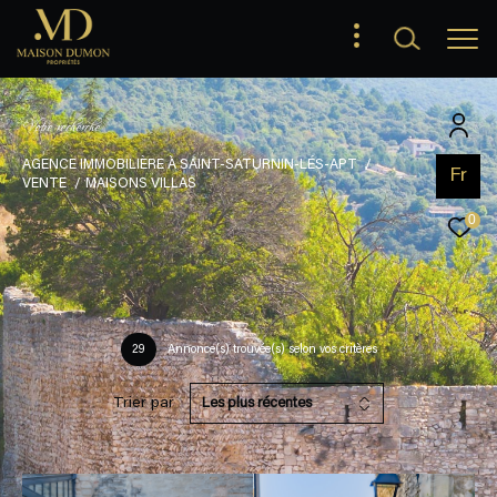
V
o
t
r
e
r
e
c
h
e
r
c
h
e
AGENCE IMMOBILIÈRE À SAINT-SATURNIN-LÉS-APT
Fr
VENTE
MAISONS VILLAS
0
29
Annonce(s) trouvée(s) selon vos critères
Trier par
Les plus récentes