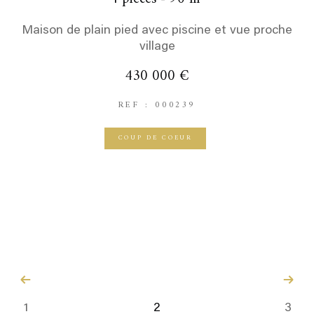
Maison de plain pied avec piscine et vue proche
village
430 000 €
REF : 000239
COUP DE COEUR
1
2
3