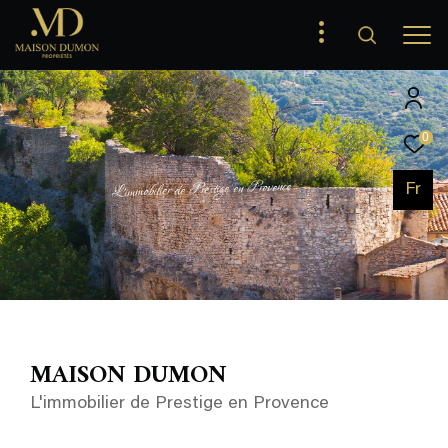
0
e
c
n
e
v
o
r
P
n
e
e
g
i
t
s
e
r
P
e
d
r
e
i
l
i
b
o
m
m
Fr
i
'
L
MAISON DUMON
L'immobilier de Prestige en Provence