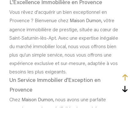
L'Excellence Immobilière en Provence
Vous rêvez d'acquérir un bien exceptionnel en
Provence ? Bienvenue chez
vôtre
Maison Dumon,
agence immobilière de prestige, située au cœur de
Saint-Saturnin-lès-Apt. Avec une expertise inégalée
du marché immobilier local, nous vous offrons bien
plus qu'un simple service, nous vous offrons une
expérience exclusive et sur-mesure, adaptée à vos
besoins les plus exigeants.
Un Service Immobilier d'Exception en
Provence
Chez
nous avons une parfaite
Maison Dumon,
connaissance des spécificités du marché
immobilier de la région. Nos experts maîtrisent les
subtilités de chaque village du
, ainsi que
Luberon
les opportunités uniques qu’ils recèlent. Notre