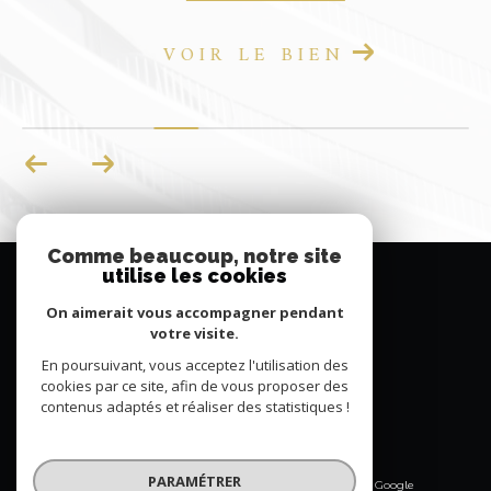
VOIR LE BIEN
Comme beaucoup, notre site
utilise les cookies
MAISON DUMON
On aimerait vous accompagner pendant
votre visite.
06 77 51 23 65
En poursuivant, vous acceptez l'utilisation des
contact@maisondumon.com
cookies par ce site, afin de vous proposer des
39 Av. Jean Geoffroy
contenus adaptés et réaliser des statistiques !
84490
saint-saturnin-lès-apt
PARAMÉTRER
© 2026 | Tous droits réservés | Traduction powered by Google