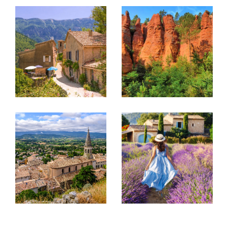
engagement : vous accompagner à chaque étape
de votre projet immobilier, en vous offrant un
service haut de gamme, personnalisé et totalement
transparent.
Nos Services Exclusifs
1. Estimation Immobilière Personnalisée :
Vous souhaitez connaître la valeur de votre
propriété en Provence ? Nos spécialistes vous
fourniront une évaluation précise, réalisée à partir
d'une analyse approfondie du marché local. Grâce à
notre expertise, nous vous garantissons une
estimation juste et pertinente.
2. Vente de Biens Immobiliers d'Exception :
Vous envisagez de vendre votre propriété ? Maison
Dumon s’engage à valoriser votre bien et à
maximiser la rentabilité de votre investissement,