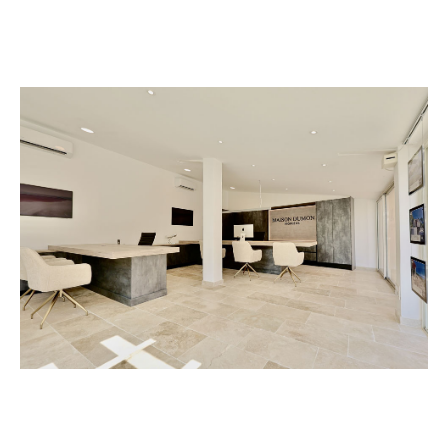
grâce à une approche sur-mesure et des
stratégies de vente optimisées.
3. Acquisition de Propriétés Prestigieuses :
À la recherche de la maison de vos rêves en
Provence ? Nous mettons à votre disposition un
large portefeuille de biens d'exception. Que vous
cherchiez une villa au charme provençal ou une
propriété de luxe, nous vous guiderons pour trouver
le bien qui correspond parfaitement à vos attentes.
Une Relation Basée sur la Confiance et
l'Exclusivité
, c’est plus qu’une simple agence
Maison Dumon
immobilière, c’est un partenaire de confiance pour
vos projets de vie. Avec un service axé sur la
transparence, l'intégrité, et la satisfaction client,
nous faisons de chaque projet un succès. Notre
équipe passionnée est à votre disposition pour