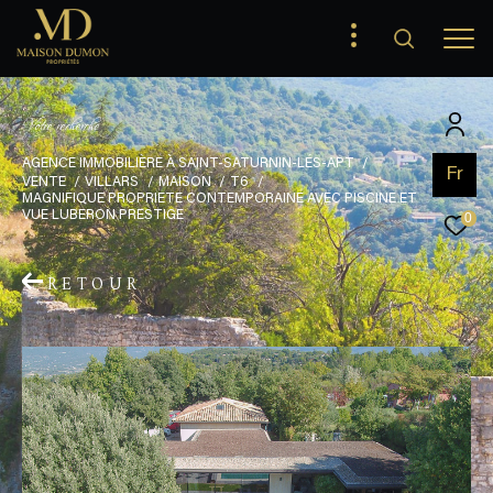
V
o
t
r
e
r
e
c
h
e
r
c
h
e
AGENCE IMMOBILIÈRE À SAINT-SATURNIN-LÉS-APT
Fr
VENTE
VILLARS
MAISON
T6
MAGNIFIQUE PROPRIETE CONTEMPORAINE AVEC PISCINE ET
VUE LUBERON PRESTIGE
0
RETOUR