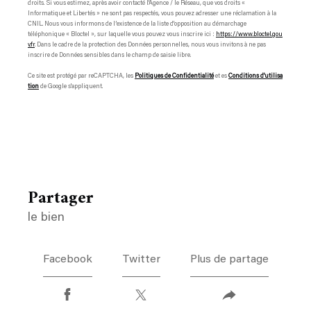
droits. Si vous estimez, après avoir contacté l'Agence / le Réseau, que vos droits «
Informatique et Libertés » ne sont pas respectés, vous pouvez adresser une réclamation à la
CNIL. Nous vous informons de l’existence de la liste d'opposition au démarchage
téléphonique « Bloctel », sur laquelle vous pouvez vous inscrire ici :
https://www.bloctel.gou
v.fr
. Dans le cadre de la protection des Données personnelles, nous vous invitons à ne pas
inscrire de Données sensibles dans le champ de saisie libre.
Ce site est protégé par reCAPTCHA, les
Politiques de Confidentialité
et es
Conditions d'utilisa
tion
de Google s'appliquent.
partager
le bien
Facebook
Twitter
Plus de partage