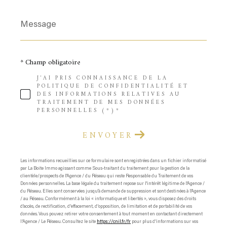
Message
*
* Champ obligatoire
J'AI PRIS CONNAISSANCE DE LA
POLITIQUE DE CONFIDENTIALITÉ ET
DES INFORMATIONS RELATIVES AU
TRAITEMENT DE MES DONNÉES
PERSONNELLES (*)*
ENVOYER
Les informations recueillies sur ce formulaire sont enregistrées dans un fichier informatisé
par La Boite Immo agissant comme Sous-traitant du traitement pour la gestion de la
clientèle/prospects de l'Agence / du Réseau qui reste Responsable du Traitement de vos
Données personnelles. La base légale du traitement repose sur l'intérêt légitime de l'Agence /
du Réseau. Elles sont conservées jusqu'à demande de suppression et sont destinées à l'Agence
/ au Réseau. Conformément à la loi « informatique et libertés », vous disposez des droits
d’accès, de rectification, d’effacement, d’opposition, de limitation et de portabilité de vos
données. Vous pouvez retirer votre consentement à tout moment en contactant directement
l’Agence / Le Réseau. Consultez le site
https://cnil.fr/fr
pour plus d’informations sur vos