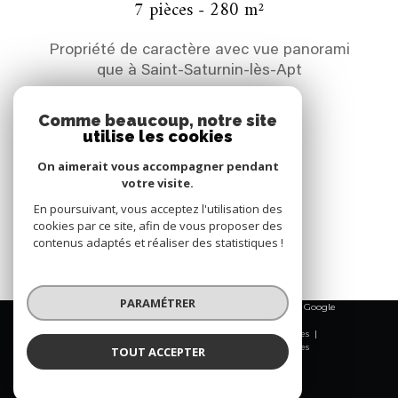
7 pièces - 280 m²
Propriété de caractère avec vue panorami
que à Saint-Saturnin-lès-Apt
2 300 000 €
Comme beaucoup, notre site
utilise les cookies
REF : 0225
On aimerait vous accompagner pendant
votre visite.
VOIR LE BIEN
En poursuivant, vous acceptez l'utilisation des
cookies par ce site, afin de vous proposer des
contenus adaptés et réaliser des statistiques !
PARAMÉTRER
© 2026 | Tous droits réservés | Traduction powered by Google
|
Nos honoraires
Plan du site
Mentions légales
Admin
Nos liens
Politique RGPD
Cookies
TOUT ACCEPTER