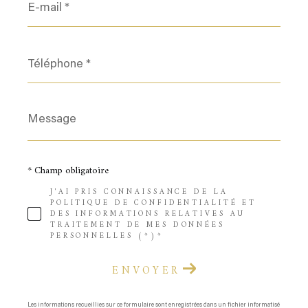
mail
*
Téléphone
*
Message
*
* Champ obligatoire
J'AI PRIS CONNAISSANCE DE LA
POLITIQUE DE CONFIDENTIALITÉ ET
DES INFORMATIONS RELATIVES AU
TRAITEMENT DE MES DONNÉES
PERSONNELLES (*)*
ENVOYER
Les informations recueillies sur ce formulaire sont enregistrées dans un fichier informatisé