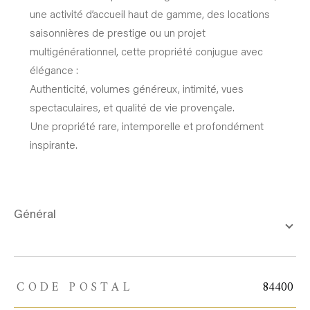
une activité d’accueil haut de gamme, des locations
saisonnières de prestige ou un projet
multigénérationnel, cette propriété conjugue avec
élégance :
Authenticité, volumes généreux, intimité, vues
spectaculaires, et qualité de vie provençale.
Une propriété rare, intemporelle et profondément
inspirante.
général
CODE POSTAL
84400
TRAD_ZEPHYR_Caracteristique
TRAD_ZEPHYR_Valeurs