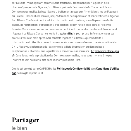
par La Boite Immo agissant comme Sous-traitant du traitement pour la gestion de la
clientèle/prospects de l'Agence / du Réseau qui reste Responsable du Traitement de vos
Données personnelles. La base légale du traitement repose sur l'intérêt légitime de l'Agence /
du Réseau. Elles sont conservées jusqu'à demande de suppression et sont destinées à l'Agence
/ au Réseau. Conformément à la loi « informatique et libertés », vous disposez des droits
d’accès, de rectification, d’effacement, d’opposition, de limitation et de portabilité de vos
données. Vous pouvez retirer votre consentement à tout moment en contactant directement
l’Agence / Le Réseau. Consultez le site
https://cnil.fr/fr
pour plus d’informations sur vos
droits. Si vous estimez, après avoir contacté l'Agence / le Réseau, que vos droits «
Informatique et Libertés » ne sont pas respectés, vous pouvez adresser une réclamation à la
CNIL. Nous vous informons de l’existence de la liste d'opposition au démarchage
téléphonique « Bloctel », sur laquelle vous pouvez vous inscrire ici :
https://www.bloctel.gou
v.fr
. Dans le cadre de la protection des Données personnelles, nous vous invitons à ne pas
inscrire de Données sensibles dans le champ de saisie libre.
Ce site est protégé par reCAPTCHA, les
Politiques de Confidentialité
et es
Conditions d'utilisa
tion
de Google s'appliquent.
partager
le bien