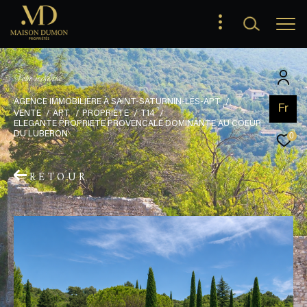
V
o
t
r
e
r
e
c
h
e
r
c
h
e
AGENCE IMMOBILIÈRE À SAINT-SATURNIN-LÉS-APT
Fr
VENTE
APT
PROPRIETE
T14
ELEGANTE PROPRIETE PROVENCALE DOMINANTE AU COEUR
DU LUBERON
0
RETOUR