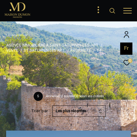
V
o
t
r
e
r
e
c
h
e
r
c
h
e
AGENCE IMMOBILIÈRE À SAINT-SATURNIN-LÉS-APT
Fr
VENTE
ST SATURNIN LES APT
PROPRIETE
T4
0
5
Annonce(s) trouvée(s) selon vos critères
Trier par
Les plus récentes