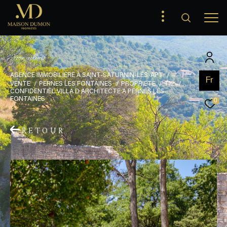
V
o
t
r
e
r
e
c
h
e
r
c
h
e
AGENCE IMMOBILIÈRE À SAINT-SATURNIN-LÉS-APT
Fr
VENTE
PERNES LES FONTAINES
PROPRIETE
T12
CONFIDENTIEL VILLA D ARCHITECTE A PERNES LES
FONTAINES
0
RETOUR