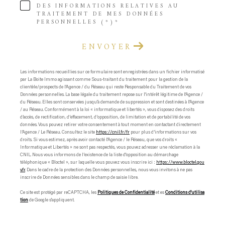
DES INFORMATIONS RELATIVES AU
TRAITEMENT DE MES DONNÉES
PERSONNELLES (*)*
ENVOYER
Les informations recueillies sur ce formulaire sont enregistrées dans un fichier informatisé
par La Boite Immo agissant comme Sous-traitant du traitement pour la gestion de la
clientèle/prospects de l'Agence / du Réseau qui reste Responsable du Traitement de vos
Données personnelles. La base légale du traitement repose sur l'intérêt légitime de l'Agence /
du Réseau. Elles sont conservées jusqu'à demande de suppression et sont destinées à l'Agence
/ au Réseau. Conformément à la loi « informatique et libertés », vous disposez des droits
d’accès, de rectification, d’effacement, d’opposition, de limitation et de portabilité de vos
données. Vous pouvez retirer votre consentement à tout moment en contactant directement
l’Agence / Le Réseau. Consultez le site
https://cnil.fr/fr
pour plus d’informations sur vos
droits. Si vous estimez, après avoir contacté l'Agence / le Réseau, que vos droits «
Informatique et Libertés » ne sont pas respectés, vous pouvez adresser une réclamation à la
CNIL. Nous vous informons de l’existence de la liste d'opposition au démarchage
téléphonique « Bloctel », sur laquelle vous pouvez vous inscrire ici :
https://www.bloctel.gou
v.fr
. Dans le cadre de la protection des Données personnelles, nous vous invitons à ne pas
inscrire de Données sensibles dans le champ de saisie libre.
Ce site est protégé par reCAPTCHA, les
Politiques de Confidentialité
et es
Conditions d'utilisa
tion
de Google s'appliquent.