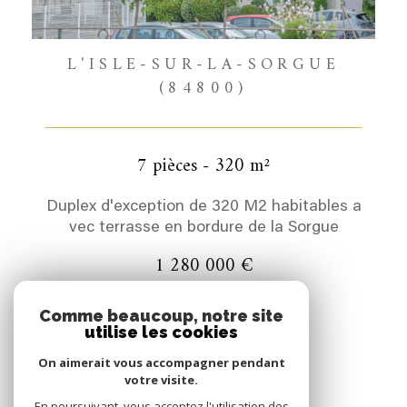
L'ISLE-SUR-LA-SORGUE
(84800)
7 pièces - 320 m²
Duplex d'exception de 320 M2 habitables a
vec terrasse en bordure de la Sorgue
1 280 000 €
REF : 0309
Comme beaucoup, notre site
utilise les cookies
COUP DE COEUR
On aimerait vous accompagner pendant
votre visite.
VOIR LE BIEN
En poursuivant, vous acceptez l'utilisation des