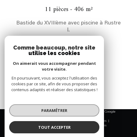
11 pièces - 406 m²
Bastide du XVIIIème avec piscine à Rustre
l.
2 295 000 €
Comme beaucoup, notre site
utilise les cookies
REF : 00187
On aimerait vous accompagner pendant
votre visite.
VOIR LE BIEN
En poursuivant, vous acceptez l'utilisation des
cookies par ce site, afin de vous proposer des
contenus adaptés et réaliser des statistiques !
PARAMÉTRER
© 2026 | Tous droits réservés | Traduction powered by Google
|
Nos honoraires
Plan du site
Mentions légales
Admin
Nos liens
Politique RGPD
Cookies
TOUT ACCEPTER