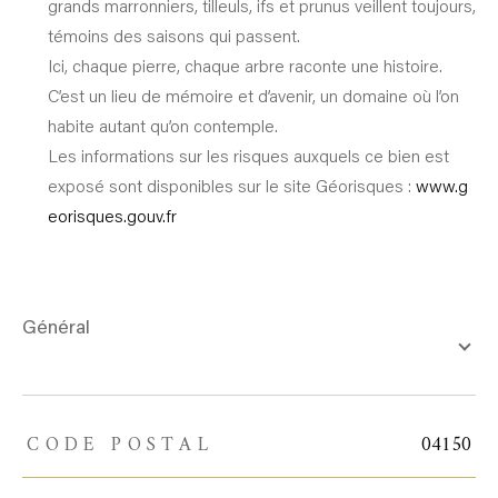
grands marronniers, tilleuls, ifs et prunus veillent toujours,
témoins des saisons qui passent.
Ici, chaque pierre, chaque arbre raconte une histoire.
C’est un lieu de mémoire et d’avenir, un domaine où l’on
habite autant qu’on contemple.
Les informations sur les risques auxquels ce bien est
exposé sont disponibles sur le site Géorisques :
www.g
eorisques.gouv.fr
général
CODE POSTAL
04150
TRAD_ZEPHYR_Caracteristique
TRAD_ZEPHYR_Valeurs