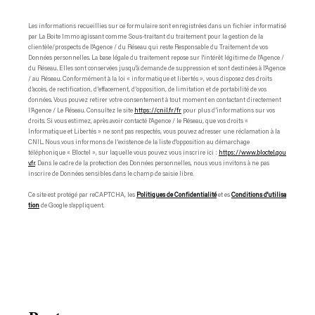
Les informations recueillies sur ce formulaire sont enregistrées dans un fichier informatisé
par La Boite Immo agissant comme Sous-traitant du traitement pour la gestion de la
clientèle/prospects de l'Agence / du Réseau qui reste Responsable du Traitement de vos
Données personnelles. La base légale du traitement repose sur l'intérêt légitime de l'Agence /
du Réseau. Elles sont conservées jusqu'à demande de suppression et sont destinées à l'Agence
/ au Réseau. Conformément à la loi « informatique et libertés », vous disposez des droits
d’accès, de rectification, d’effacement, d’opposition, de limitation et de portabilité de vos
données. Vous pouvez retirer votre consentement à tout moment en contactant directement
l’Agence / Le Réseau. Consultez le site
https://cnil.fr/fr
pour plus d’informations sur vos
droits. Si vous estimez, après avoir contacté l'Agence / le Réseau, que vos droits «
Informatique et Libertés » ne sont pas respectés, vous pouvez adresser une réclamation à la
CNIL. Nous vous informons de l’existence de la liste d'opposition au démarchage
téléphonique « Bloctel », sur laquelle vous pouvez vous inscrire ici :
https://www.bloctel.gou
v.fr
. Dans le cadre de la protection des Données personnelles, nous vous invitons à ne pas
inscrire de Données sensibles dans le champ de saisie libre.
Ce site est protégé par reCAPTCHA, les
Politiques de Confidentialité
et es
Conditions d'utilisa
tion
de Google s'appliquent.