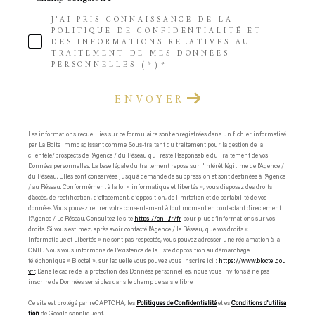
J'AI PRIS CONNAISSANCE DE LA
POLITIQUE DE CONFIDENTIALITÉ ET
DES INFORMATIONS RELATIVES AU
TRAITEMENT DE MES DONNÉES
PERSONNELLES (*)*
ENVOYER
Les informations recueillies sur ce formulaire sont enregistrées dans un fichier informatisé
par La Boite Immo agissant comme Sous-traitant du traitement pour la gestion de la
clientèle/prospects de l'Agence / du Réseau qui reste Responsable du Traitement de vos
Données personnelles. La base légale du traitement repose sur l'intérêt légitime de l'Agence /
du Réseau. Elles sont conservées jusqu'à demande de suppression et sont destinées à l'Agence
/ au Réseau. Conformément à la loi « informatique et libertés », vous disposez des droits
d’accès, de rectification, d’effacement, d’opposition, de limitation et de portabilité de vos
données. Vous pouvez retirer votre consentement à tout moment en contactant directement
l’Agence / Le Réseau. Consultez le site
https://cnil.fr/fr
pour plus d’informations sur vos
droits. Si vous estimez, après avoir contacté l'Agence / le Réseau, que vos droits «
Informatique et Libertés » ne sont pas respectés, vous pouvez adresser une réclamation à la
CNIL. Nous vous informons de l’existence de la liste d'opposition au démarchage
téléphonique « Bloctel », sur laquelle vous pouvez vous inscrire ici :
https://www.bloctel.gou
v.fr
. Dans le cadre de la protection des Données personnelles, nous vous invitons à ne pas
inscrire de Données sensibles dans le champ de saisie libre.
Ce site est protégé par reCAPTCHA, les
Politiques de Confidentialité
et es
Conditions d'utilisa
tion
de Google s'appliquent.