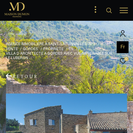
V
o
t
r
e
r
e
c
h
e
r
c
h
e
AGENCE IMMOBILIÈRE À SAINT-SATURNIN-LÉS-APT
Fr
VENTE
GORDES
PROPRIETE
T5
VILLA D ARCHITECTE A GORDES AVEC VUE IMPRENABLE SUR
LE LUBERON
0
RETOUR