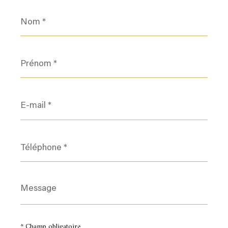
Nom
*
Prénom
*
E-
mail
*
Téléphone
*
Message
*
* Champ obligatoire